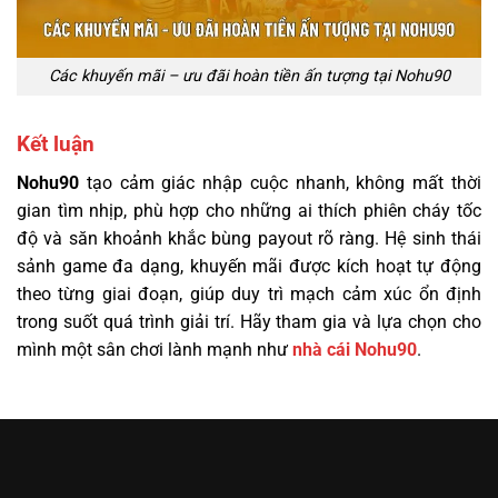
Các khuyến mãi – ưu đãi hoàn tiền ấn tượng tại Nohu90
Kết luận
Nohu90
tạo cảm giác nhập cuộc nhanh, không mất thời
gian tìm nhịp, phù hợp cho những ai thích phiên cháy tốc
độ và săn khoảnh khắc bùng payout rõ ràng. Hệ sinh thái
sảnh game đa dạng, khuyến mãi được kích hoạt tự động
theo từng giai đoạn, giúp duy trì mạch cảm xúc ổn định
trong suốt quá trình giải trí. Hãy tham gia và lựa chọn cho
mình một sân chơi lành mạnh như
nhà cái Nohu90
.