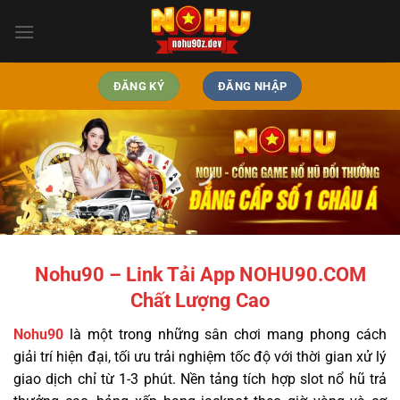
Bỏ
qua
nội
dung
ĐĂNG KÝ
ĐĂNG NHẬP
Nohu90 – Link Tải App NOHU90.COM
Chất Lượng Cao
Nohu90
là một trong những sân chơi
mang phong cách
giải trí hiện đại, tối ưu trải nghiệm tốc độ với thời gian xử lý
giao dịch chỉ từ 1-3 phút. Nền tảng tích hợp slot nổ hũ trả