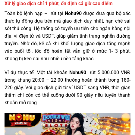
Xử lý giao dịch chỉ 1 phút, ổn định cả giờ cao điểm
Toàn bộ lệnh nạp – rút tại
Nohu90
được đưa qua bộ xác
thực tự động dựa trên mã giao dịch duy nhất, hạn chế sai
sót thủ công. Hệ thống có tuyến ưu tiên cho ngân hàng nội
địa, ví điện tử và USDT, giúp giảm tình trạng nghẽn đường
truyền. Nhờ đó, kể cả khi khối lượng giao dịch tăng mạnh
vào buổi tối, tốc độ hoàn tất vẫn giữ ở mức 1- 3 phút,
không bị kéo dài như nhiều nền tảng khác.
Ví dụ thực tế: Một tài khoản
Nohu90
rút 5.000.000 VNĐ
trong khung 20:00 – 22:00 thường hoàn thành trong 180-
220 giây. Với giao dịch gửi từ ví USDT sang VNĐ, thời gian
thậm chí còn có thể xuống dưới 90 giây nếu tuyến thanh
khoản mở rộng.