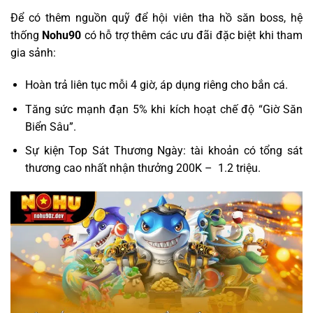
Để có thêm nguồn quỹ để hội viên tha hồ săn boss, hệ
thống
Nohu90
có hỗ trợ thêm các ưu đãi đặc biệt khi tham
gia sảnh:
Hoàn trả liên tục mỗi 4 giờ, áp dụng riêng cho bắn cá.
Tăng sức mạnh đạn 5% khi kích hoạt chế độ “Giờ Săn
Biển Sâu”.
Sự kiện Top Sát Thương Ngày: tài khoản có tổng sát
thương cao nhất nhận thưởng 200K – 1.2 triệu.