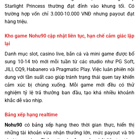
Starlight Princess thường đạt đỉnh vào khung tối. Có
trường hợp vốn chỉ 3.000-10.000 VNĐ nhưng payout đạt
hàng triệu.
Kho game Nohu90 cập nhật liên tục, hạn chế cảm giác lặp
lại
Danh mục slot, casino live, bắn cá và mini game được bổ
sung 10-14 trò mới mỗi tuần từ các studio như PG Soft,
JILI, CQ9, Habanero và Pragmatic Play. Việc luân phiên nội
dung với tần suất cao giúp tránh trạng thái quen tay khiến
cảm xúc bị chùng xuống. Mỗi game mới đều có thử
nghiệm tỷ lệ trả thưởng ban đầu, tạo khá nhiều khoảnh
khắc dễ vào nhịp.
Bảng xếp hạng realtime
Nohu90
có bảng xếp hạng theo thời gian thực, hiển thị
những tài khoản vừa nhận thưởng lớn, mức payout và trò