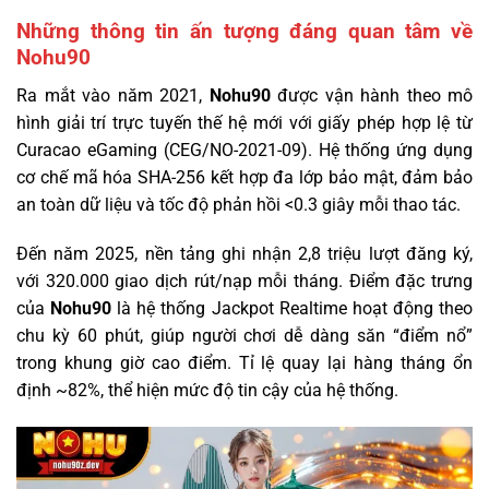
Những thông tin ấn tượng đáng quan tâm về
Nohu90
Ra mắt vào năm 2021,
Nohu90
được vận hành theo mô
hình giải trí trực tuyến thế hệ mới với giấy phép hợp lệ từ
Curacao eGaming (CEG/NO-2021-09). Hệ thống ứng dụng
cơ chế mã hóa SHA-256 kết hợp đa lớp bảo mật, đảm bảo
an toàn dữ liệu và tốc độ phản hồi <0.3 giây mỗi thao tác.
Đến năm 2025, nền tảng ghi nhận 2,8 triệu lượt đăng ký,
với 320.000 giao dịch rút/nạp mỗi tháng. Điểm đặc trưng
của
Nohu90
là hệ thống Jackpot Realtime hoạt động theo
chu kỳ 60 phút, giúp người chơi dễ dàng săn “điểm nổ”
trong khung giờ cao điểm. Tỉ lệ quay lại hàng tháng ổn
định ~82%, thể hiện mức độ tin cậy của hệ thống.