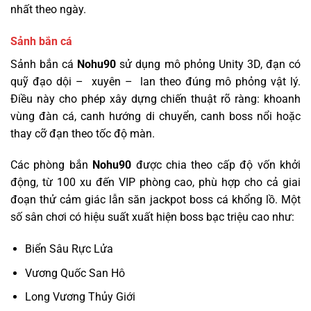
nhất theo ngày.
Sảnh bắn cá
Sảnh bắn cá
Nohu90
sử dụng mô phỏng Unity 3D, đạn có
quỹ đạo dội – xuyên – lan theo đúng mô phỏng vật lý.
Điều này cho phép xây dựng chiến thuật rõ ràng: khoanh
vùng đàn cá, canh hướng di chuyển, canh boss nổi hoặc
thay cỡ đạn theo tốc độ màn.
Các phòng bắn
Nohu90
được chia theo cấp độ vốn khởi
động, từ 100 xu đến VIP phòng cao, phù hợp cho cả giai
đoạn thử cảm giác lẫn săn jackpot boss cá khổng lồ. Một
số sân chơi có hiệu suất xuất hiện boss bạc triệu cao như:
Biển Sâu Rực Lửa
Vương Quốc San Hô
Long Vương Thủy Giới