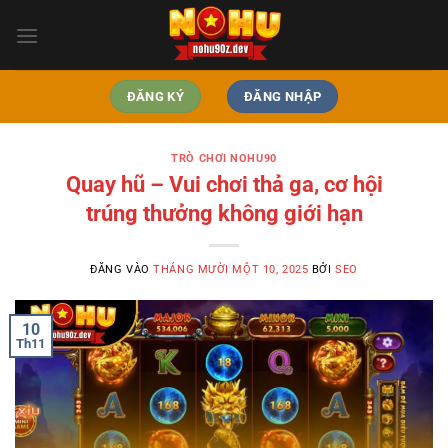
Bỏ
qua
nội
dung
ĐĂNG KÝ
ĐĂNG NHẬP
TRÒ CHƠI NOHU90
Quay hũ – Vui chơi thả ga, cơ hội
trúng thưởng không giới hạn
ĐĂNG VÀO
THÁNG MƯỜI MỘT 10, 2025
BỞI
SEO
10
Th11