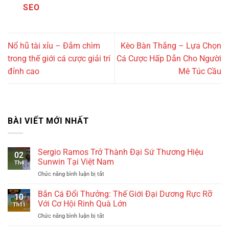
SEO
Nổ hũ tài xỉu – Đắm chìm
Kèo Bàn Thắng – Lựa Chọn
trong thế giới cá cược giải trí
Cá Cược Hấp Dẫn Cho Người
đỉnh cao
Mê Túc Cầu
BÀI VIẾT MỚI NHẤT
Sergio Ramos Trở Thành Đại Sứ Thương Hiệu
02
Sunwin Tại Việt Nam
Th4
Chức năng bình luận bị tắt
ở
Sergio
Ramos
Bắn Cá Đổi Thưởng: Thế Giới Đại Dương Rực Rỡ
10
Trở
Với Cơ Hội Rinh Quà Lớn
Th11
Thành
Chức năng bình luận bị tắt
ở
Đại
Bắn
Sứ