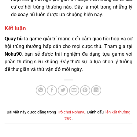
cứ cơ hội trúng thưởng nào. Đây là một trong những lý
do xoay hũ luôn được ưa chuộng hiện nay.
Kết luận
Quay hũ
là game giải trí mang đến cảm giác hồi hộp và cơ
hội trúng thưởng hấp dẫn cho mọi cược thủ. Tham gia tại
Nohu90
, bạn sẽ được trải nghiệm đa dạng tựa game với
phần thưởng siêu khủng. Đây thực sự là lựa chọn lý tưởng
để thư giãn và thử vận đỏ mỗi ngày.
Bài viết này được đăng trong
Trò chơi Nohu90
. Đánh dấu
liên kết thường
trực
.