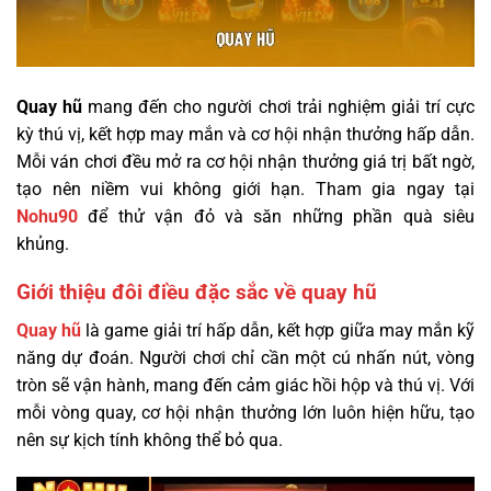
Quay hũ
mang đến cho người chơi trải nghiệm giải trí cực
kỳ thú vị, kết hợp may mắn và cơ hội nhận thưởng hấp dẫn.
Mỗi ván chơi đều mở ra cơ hội nhận thưởng giá trị bất ngờ,
tạo nên niềm vui không giới hạn. Tham gia ngay tại
Nohu90
để thử vận đỏ và săn những phần quà siêu
khủng.
Giới thiệu đôi điều đặc sắc về quay hũ
Quay hũ
là game giải trí hấp dẫn, kết hợp giữa may mắn kỹ
năng dự đoán. Người chơi chỉ cần một cú nhấn nút, vòng
tròn sẽ vận hành, mang đến cảm giác hồi hộp và thú vị. Với
mỗi vòng quay, cơ hội nhận thưởng lớn luôn hiện hữu, tạo
nên sự kịch tính không thể bỏ qua.