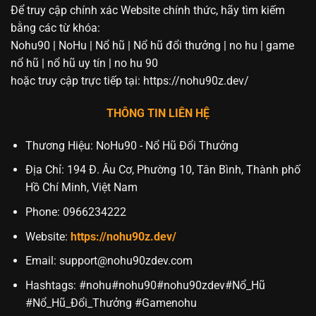
Để truy cập chính xác Website chính thức, hãy tìm kiếm
bằng các từ khóa:
Nohu90 | NoHu | Nổ hũ | Nổ hũ đổi thưởng | no hu | game
nổ hũ | nổ hũ uy tín | no hu 90
hoặc truy cập trực tiếp tại: https://nohu90z.dev/
THÔNG TIN LIÊN HỆ
Thương Hiệu: NoHu90 - Nổ Hũ Đổi Thưởng
Địa Chỉ:
194 Đ. Âu Cơ, Phường 10, Tân Bình, Thành phố
Hồ Chí Minh, Việt Nam
Phone:
0966234222
Website:
https://nohu90z.dev/
Email:
support@nohu90zdev.com
Hashtags: #nohu#nohu90#nohu90zdev#Nổ_Hũ
#Nổ_Hũ_Đổi_Thưởng #Gamenohu