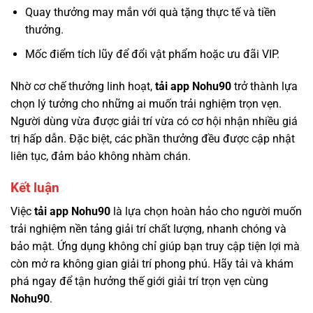
Quay thưởng may mắn với quà tặng thực tế và tiền
thưởng.
Mốc điểm tích lũy để đổi vật phẩm hoặc ưu đãi VIP.
Nhờ cơ chế thưởng linh hoạt,
tải app Nohu90
trở thành lựa
chọn lý tưởng cho những ai muốn trải nghiệm trọn vẹn.
Người dùng vừa được giải trí vừa có cơ hội nhận nhiều giá
trị hấp dẫn. Đặc biệt, các phần thưởng đều được cập nhật
liên tục, đảm bảo không nhàm chán.
Kết luận
Việc
tải app Nohu90
là lựa chọn hoàn hảo cho người muốn
trải nghiệm nền tảng giải trí chất lượng, nhanh chóng và
bảo mật. Ứng dụng không chỉ giúp bạn truy cập tiện lợi mà
còn mở ra không gian giải trí phong phú. Hãy tải và khám
phá ngay để tận hưởng thế giới giải trí trọn vẹn cùng
Nohu90
.