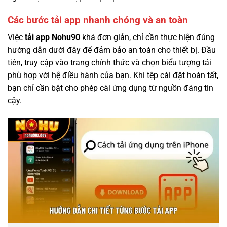
Các bước tải app nhanh chóng và an toàn
Việc
tải app Nohu90
khá đơn giản, chỉ cần thực hiện đúng
hướng dẫn dưới đây để đảm bảo an toàn cho thiết bị. Đầu
tiên, truy cập vào trang chính thức và chọn biểu tượng tải
phù hợp với hệ điều hành của bạn. Khi tệp cài đặt hoàn tất,
bạn chỉ cần bật cho phép cài ứng dụng từ nguồn đáng tin
cậy.